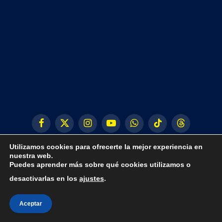
Facebook
X
Instagram
YouTube
WhatsApp
TikTok
Threads
(Twitter)
Utilizamos cookies para ofrecerte la mejor experiencia en
nuestra web.
Puedes aprender más sobre qué cookies utilizamos o
desactivarlas en los
ajustes
.
© 2024 CLUB FÚTBOL SALA PEÑÍSCOLA
Aceptar