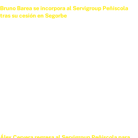
Bruno Barea se incorpora al Servigroup Peñíscola
tras su cesión en Segorbe
3 DE JULIO DE 2026
Álex Cervera regresa al Servigroup Peñíscola para