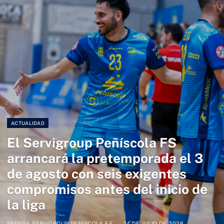
ACTUALIDAD
El Servigroup Peñíscola FS
arrancará la pretemporada el 3
de agosto con seis exigentes
compromisos antes del inicio de
la liga
PRENSA SERVIGROUP PEÑÍSCOLA FS
24 DE JULIO DE 2026