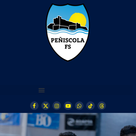
Facebook
X
Instagram
YouTube
WhatsApp
TikTok
Threads
(Twitter)