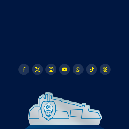
Facebook
X
Instagram
YouTube
WhatsApp
TikTok
Threads
(Twitter)