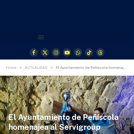
Facebook
X
Instagram
YouTube
WhatsApp
TikTok
Threads
(Twitter)
»
»
Home
ACTUALIDAD
El Ayuntamiento de Peñíscola homenajea al Servigroup Peñíscola, campeón de la Copa de España
El Ayuntamiento de Peñíscola
homenajea al Servigroup