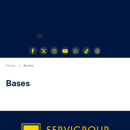
Facebook
X
Instagram
YouTube
WhatsApp
TikTok
Threads
(Twitter)
»
Home
Bases
Bases