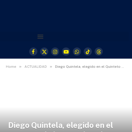
Facebook
X
Instagram
YouTube
WhatsApp
TikTok
Threads
(Twitter)
»
»
Home
ACTUALIDAD
Diego Quintela, elegido en el Quinteto de la Jornada 6 de Primera División
Diego Quintela, elegido en el