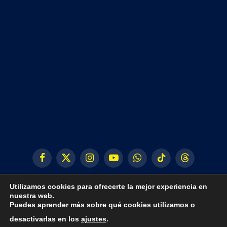
Facebook
X
Instagram
YouTube
WhatsApp
TikTok
Threads
(Twitter)
Utilizamos cookies para ofrecerte la mejor experiencia en
nuestra web.
Puedes aprender más sobre qué cookies utilizamos o
desactivarlas en los
ajustes
.
© 2024 CLUB FÚTBOL SALA PEÑÍSCOLA