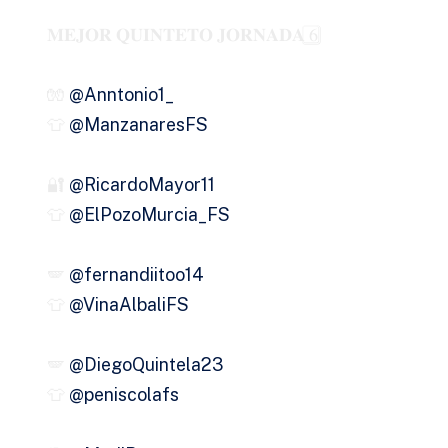
𝐌𝐄𝐉𝐎𝐑 𝐐𝐔𝐈𝐍𝐓𝐄𝐓𝐎 𝐉𝐎𝐑𝐍𝐀𝐃𝐀 6⃣
🧤
@Anntonio1_
👕
@ManzanaresFS
🔐
@RicardoMayor11
👕
@ElPozoMurcia_FS
🪽
@fernandiitoo14
👕
@VinaAlbaliFS
🪽
@DiegoQuintela23
👕
@peniscolafs