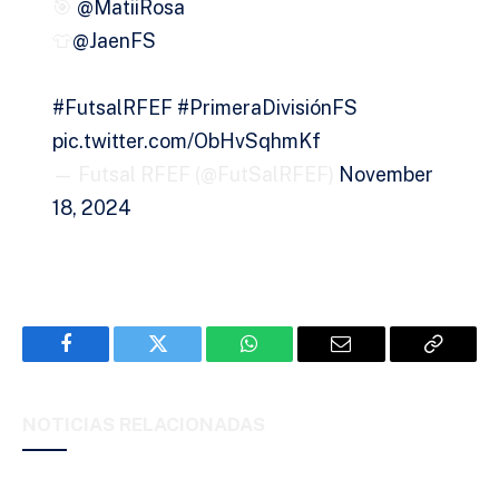
🎯
@MatiiRosa
👕
@JaenFS
#FutsalRFEF
#PrimeraDivisiónFS
pic.twitter.com/ObHvSqhmKf
— Futsal RFEF (@FutSalRFEF)
November
18, 2024
Facebook
Twitter
WhatsApp
Email
Copy
Link
NOTICIAS RELACIONADAS