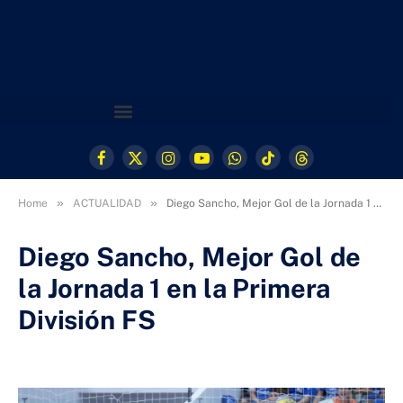
Facebook
X
Instagram
YouTube
WhatsApp
TikTok
Threads
(Twitter)
»
»
Home
ACTUALIDAD
Diego Sancho, Mejor Gol de la Jornada 1 en la Primera División FS
Diego Sancho, Mejor Gol de
la Jornada 1 en la Primera
División FS
16 DE OCTUBRE DE 2024