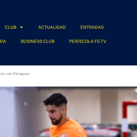
CLUB
ACTUALIDAD
ENTRADAS
NDA
BUSINESS CLUB
PEÑÍSCOLA FS TV
lez con Paraguay