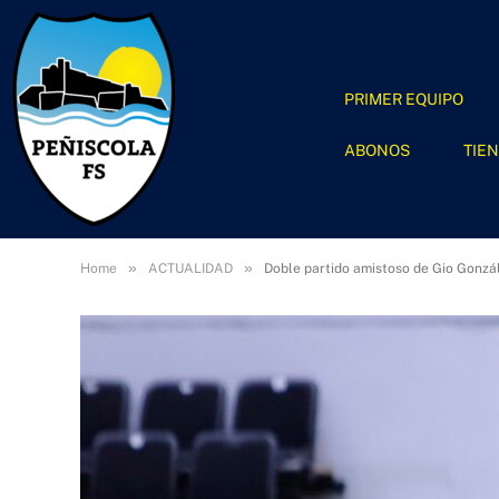
PRIMER EQUIPO
ABONOS
TIE
»
»
Home
ACTUALIDAD
Doble partido amistoso de Gio Gonzá