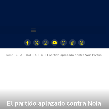
Facebook
X
Instagram
YouTube
WhatsApp
TikTok
Threads
(Twitter)
»
»
Home
ACTUALIDAD
El partido aplazado contra Noia Portus Apostoli, el martes 3 de marzo
El partido aplazado contra Noia