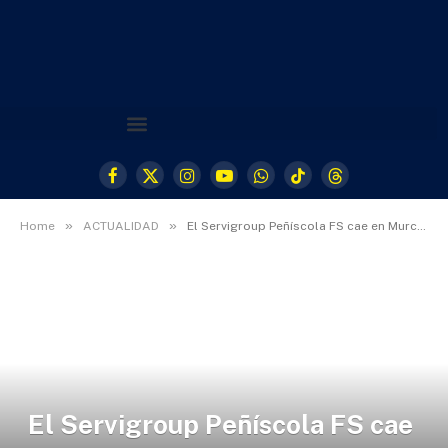
Facebook
X
Instagram
YouTube
WhatsApp
TikTok
Threads
(Twitter)
»
»
Home
ACTUALIDAD
El Servigroup Peñíscola FS cae en Murcia y jugará tercer partido el miércoles (6-3)
El Servigroup Peñíscola FS cae