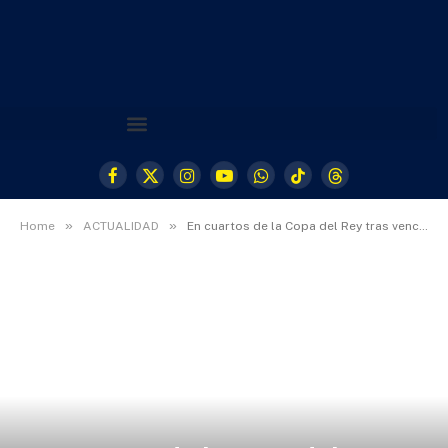
Facebook
X
Instagram
YouTube
WhatsApp
TikTok
Threads
(Twitter)
»
»
Home
ACTUALIDAD
En cuartos de la Copa del Rey tras vencer en Ibarra (3-6)