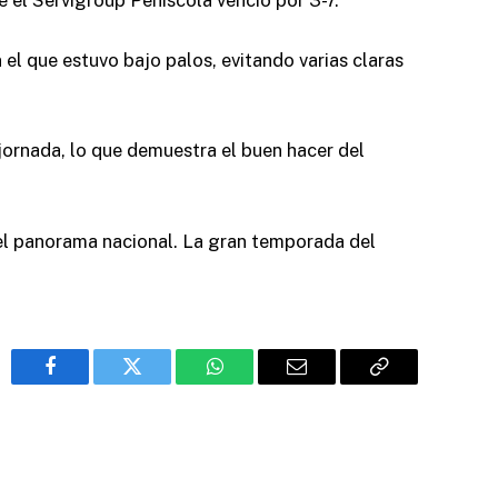
e el Servigroup Peñíscola venció por 3-7.
el que estuvo bajo palos, evitando varias claras
ornada, lo que demuestra el buen hacer del
el panorama nacional. La gran temporada del
Facebook
Twitter
WhatsApp
Email
Copy
Link