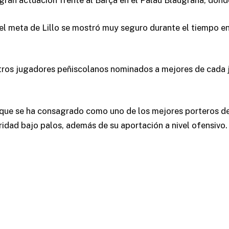
 gran actuación frente al Barça en el Palau Blaugrana, dond
el meta de Lillo se mostró muy seguro durante el tiempo en 
tros jugadores peñiscolanos nominados a mejores de cada j
 que se ha consagrado como uno de los mejores porteros d
idad bajo palos, además de su aportación a nivel ofensivo.