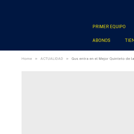
PRIMER EQUIPO
ABONOS
TIE
»
»
Home
ACTUALIDAD
Gus entra en el Mejor Quinteto de l