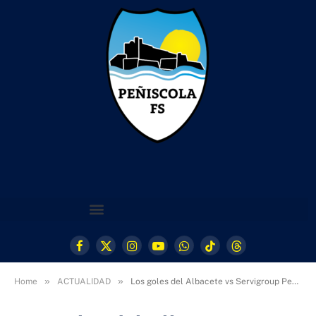
Facebook
X
Instagram
YouTube
WhatsApp
TikTok
Threads
(Twitter)
»
»
Home
ACTUALIDAD
Los goles del Albacete vs Servigroup Peñíscola