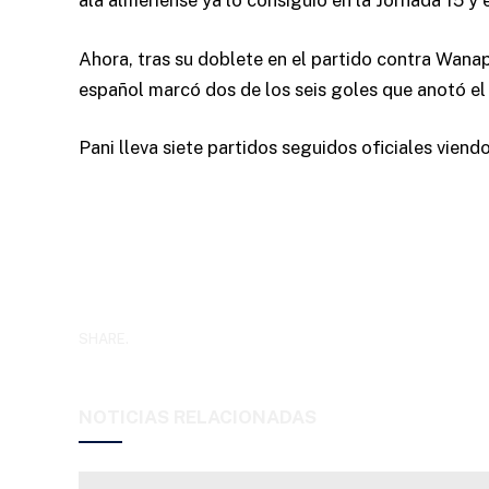
ala almeriense ya lo consiguió en la Jornada 15 
Ahora, tras su doblete en el partido contra Wanap
español marcó dos de los seis goles que anotó el 
Pani lleva siete partidos seguidos oficiales vien
SHARE.
NOTICIAS RELACIONADAS