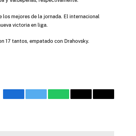
oba y Valdepeñas, respectivamente.
 los mejores de la jornada. El internacional
eva victoria en liga.
 con 17 tantos, empatado con Drahovsky.
Facebook
Twitter
WhatsApp
Email
Copy
Link