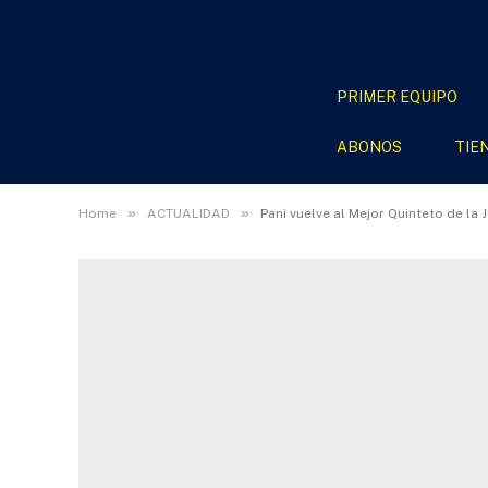
PRIMER EQUIPO
ABONOS
TIE
»
»
Home
ACTUALIDAD
Pani vuelve al Mejor Quinteto de la