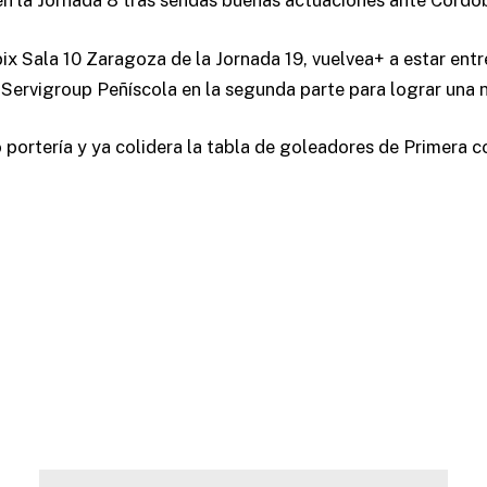
y en la Jornada 8 tras sendas buenas actuaciones ante Córd
ix Sala 10 Zaragoza de la Jornada 19, vuelvea+ a estar entre
Servigroup Peñíscola en la segunda parte para lograr una nu
do portería y ya colidera la tabla de goleadores de Primera