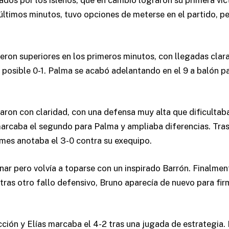
rados por los isleños, que en cambio lograron su primera vi
últimos minutos, tuvo opciones de meterse en el partido, per
n superiores en los primeros minutos, con llegadas claras 
l posible 0-1. Palma se acabó adelantando en el 9 a balón
inaron con claridad, con una defensa muy alta que dificulta
marcaba el segundo para Palma y ampliaba diferencias. Tras 
mes anotaba el 3-0 contra su exequipo.
nar pero volvía a toparse con un inspirado Barrón. Finalme
tras otro fallo defensivo, Bruno aparecía de nuevo para firm
cción y Elías marcaba el 4-2 tras una jugada de estrategia