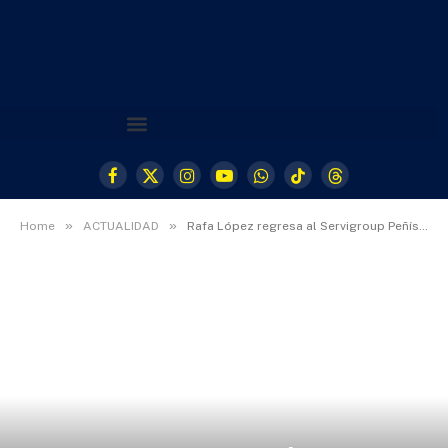
Facebook
X
Instagram
YouTube
WhatsApp
TikTok
Threads
(Twitter)
»
»
Home
ACTUALIDAD
Rafa López regresa al Servigroup Peñíscola FS