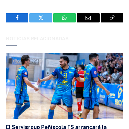
Facebook
Twitter
WhatsApp
Email
Copy
Link
NOTICIAS RELACIONADAS
El Servigroup Peñíscola FS arrancará la