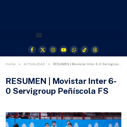
Facebook
X
Instagram
YouTube
WhatsApp
TikTok
Threads
(Twitter)
»
»
Home
ACTUALIDAD
RESUMEN | Movistar Inter 6-0 Servigroup Peñíscola FS
RESUMEN | Movistar Inter 6-
0 Servigroup Peñíscola FS
21 DE NOVIEMBRE DE 2024