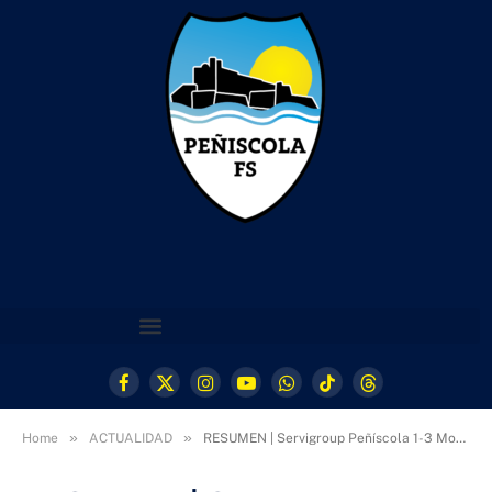
Facebook
X
Instagram
YouTube
WhatsApp
TikTok
Threads
(Twitter)
»
»
Home
ACTUALIDAD
RESUMEN | Servigroup Peñíscola 1-3 Movistar Inter