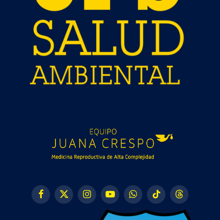
Facebook
X
Instagram
YouTube
WhatsApp
TikTok
Threads
(Twitter)