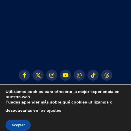
Facebook
X
Instagram
YouTube
WhatsApp
TikTok
Threads
(Twitter)
Utilizamos cookies para ofrecerte la mejor experiencia en
nuestra web.
Puedes aprender más sobre qué cookies utilizamos o
desactivarlas en los
ajustes
.
© 2024 CLUB FÚTBOL SALA PEÑÍSCOLA
Aceptar