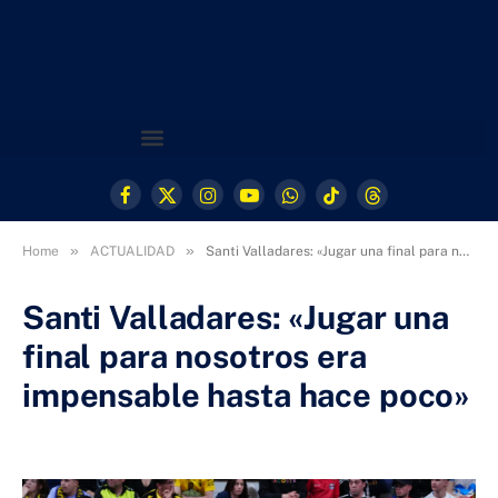
Facebook
X
Instagram
YouTube
WhatsApp
TikTok
Threads
(Twitter)
»
»
Home
ACTUALIDAD
Santi Valladares: «Jugar una final para nosotros era impensable hasta hace poco»
Santi Valladares: «Jugar una
final para nosotros era
impensable hasta hace poco»
23 DE MARZO DE 2025