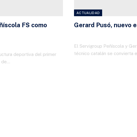
ACTUALIDAD
eñíscola FS como
Gerard Pusó, nuevo e
26 DE JUNIO DE 2026
El Servigroup Peñíscola y Ge
técnico catalán se convierta 
uctura deportiva del primer
n de…