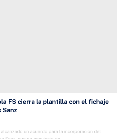
a FS cierra la plantilla con el fichaje
s Sanz
 alcanzado un acuerdo para la incorporación del
os Sanz, que se convierte en…