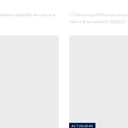
2 DE JULIO DE 2026
rimera plantilla de cara a la
El Servigroup Peñíscola volver
cara a la temporada 2026/27.
ACTUALIDAD