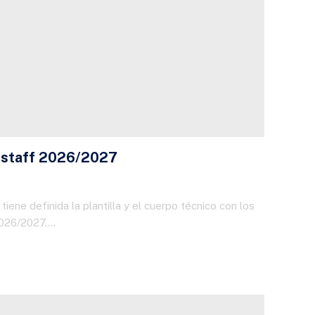
 y staff 2026/2027
tiene definida la plantilla y el cuerpo técnico con los
2026/2027.…