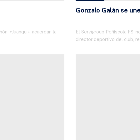
Gonzalo Galán se une 
30 DE JUNIO DE 2026
ón, «Juanqui», acuerdan la
El Servigroup Peñíscola FS i
director deportivo del club, 