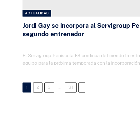
ACTUALIDAD
Jordi Gay se incorpora al Servigroup P
segundo entrenador
29 DE JUNIO DE 2026
El Servigroup Peñíscola FS continúa definiendo la estr
equipo para la próxima temporada con la incorporació
…
Next
1
2
3
31