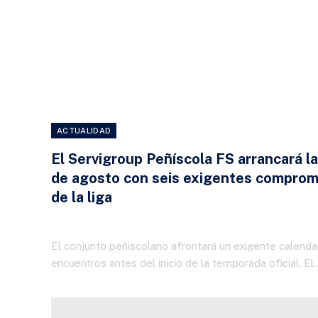
ACTUALIDAD
El Servigroup Peñíscola FS arrancará l
de agosto con seis exigentes compromi
de la liga
24 DE JULIO DE 2026
El conjunto peñiscolano afrontará un exigente calenda
encuentros antes del inicio de la temporada oficial. El