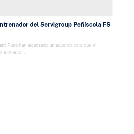
ntrenador del Servigroup Peñíscola FS
rard Pusó han alcanzado un acuerdo para que el
en el nuevo…