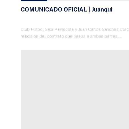
COMUNICADO OFICIAL | Juanqui
1 DE JULIO DE 2026
Club Fútbol Sala Peñíscola y Juan Carlos Sánchez Colch
rescisión del contrato que ligaba a ambas partes.…