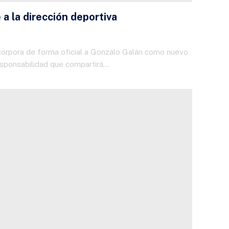
a la dirección deportiva
ncorpora de forma oficial a Gonzalo Galán como nuevo
responsabilidad que compartirá…