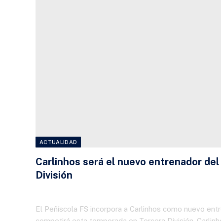
ACTUALIDAD
Carlinhos será el nuevo entrenador del 
División
23 DE JULIO DE 2026
El Peñíscola FS incorpora a Carlinhos como nuevo entr
competirá esta temporada en Tercera División. Carlin