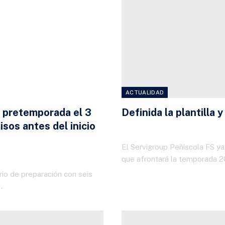
ACTUALIDAD
a pretemporada el 3
Definida la plantilla
sos antes del inicio
23 DE JULIO DE 2026
El Servigroup Peñíscola FS ya 
que afrontará la temporada 
rio de preparación con seis
…