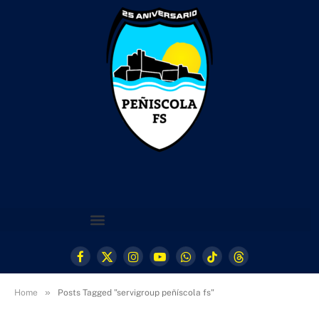
Facebook
X
Instagram
YouTube
WhatsApp
TikTok
Threads
(Twitter)
»
Home
Posts Tagged "servigroup peñíscola fs"