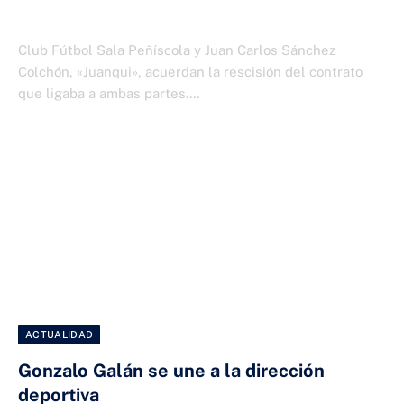
1 DE JULIO DE 2026
Club Fútbol Sala Peñíscola y Juan Carlos Sánchez
Colchón, «Juanqui», acuerdan la rescisión del contrato
que ligaba a ambas partes.…
ACTUALIDAD
Gonzalo Galán se une a la dirección
deportiva