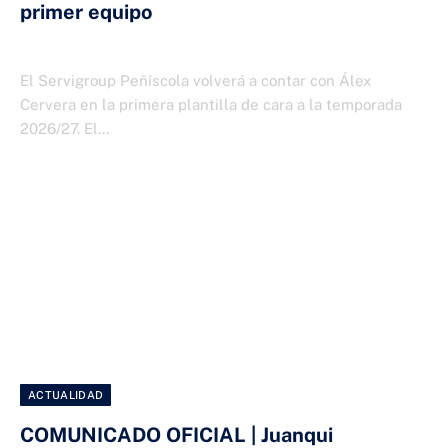
primer equipo
2 DE JULIO DE 2026
El Servigroup Peñíscola volverá a contar con Álex
Cervera en la primera plantilla de cara a la temporada
2026/27. El…
ACTUALIDAD
COMUNICADO OFICIAL | Juanqui