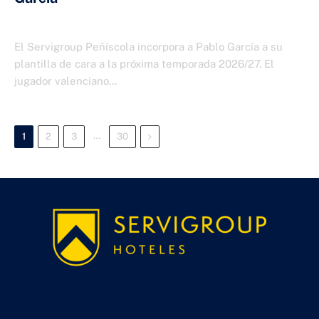
25 DE JUNIO DE 2026
El Servigroup Peñíscola incorpora a Pablo García a su
plantilla de cara a la próxima temporada 2026/27. El
jugador valenciano…
…
Next
1
2
3
30