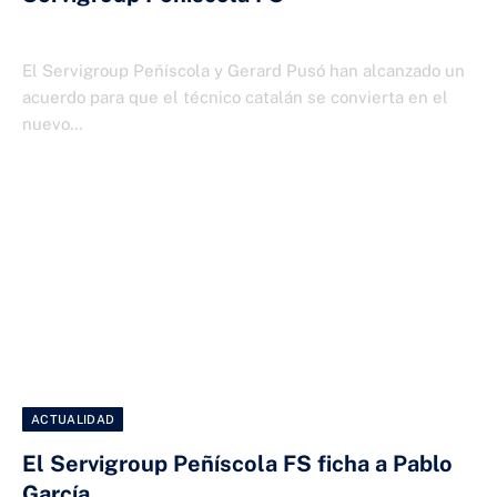
26 DE JUNIO DE 2026
El Servigroup Peñíscola y Gerard Pusó han alcanzado un
acuerdo para que el técnico catalán se convierta en el
nuevo…
ACTUALIDAD
El Servigroup Peñíscola FS ficha a Pablo
García