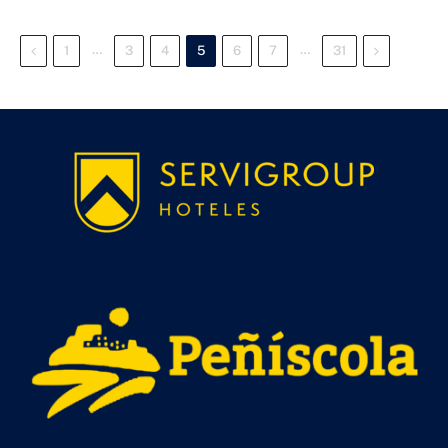
Previous
…
…
Next
1
3
4
5
6
7
31