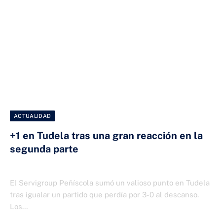
ACTUALIDAD
+1 en Tudela tras una gran reacción en la
segunda parte
9 DE DICIEMBRE DE 2025
El Servigroup Peñíscola sumó un valioso punto en Tudela
tras igualar un partido que perdía por 3-0 al descanso.
Los…