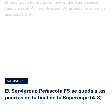
El Servigroup Peñíscola se llevó el derbi autonómico
valenciano de Primera División FS tras imponerse por un
ajustado 6-5 al…
ACTUALIDAD
El Servigroup Peñíscola FS se queda a las
puertas de la final de la Supercopa (4-3)
3 DE ENERO DE 2026