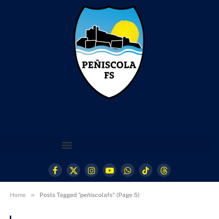
Facebook
X
Instagram
YouTube
WhatsApp
TikTok
Threads
(Twitter)
»
Home
Posts Tagged "peñíscolafs" (Page 5)