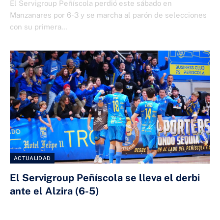
El Servigroup Peñíscola perdió este sábado en
Manzanares por 6-3 y se marcha al parón de selecciones
con su primera…
ACTUALIDAD
El Servigroup Peñíscola se lleva el derbi
ante el Alzira (6-5)
8 DE ENERO DE 2026