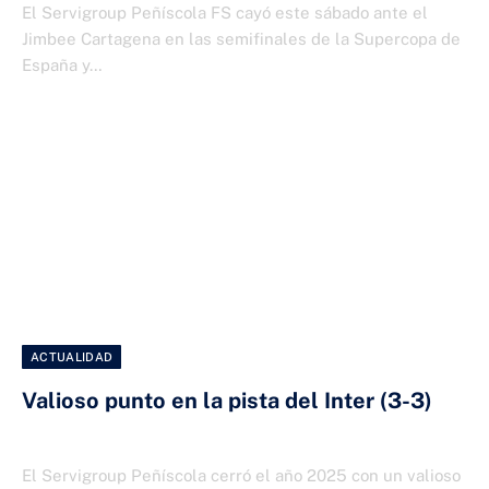
El Servigroup Peñíscola FS cayó este sábado ante el
Jimbee Cartagena en las semifinales de la Supercopa de
España y…
ACTUALIDAD
Valioso punto en la pista del Inter (3-3)
28 DE DICIEMBRE DE 2025
El Servigroup Peñíscola cerró el año 2025 con un valioso