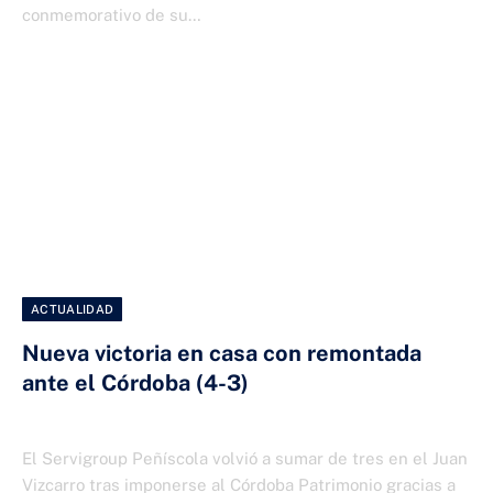
conmemorativo de su…
ACTUALIDAD
Nueva victoria en casa con remontada
ante el Córdoba (4-3)
15 DE DICIEMBRE DE 2025
El Servigroup Peñíscola volvió a sumar de tres en el Juan
Vizcarro tras imponerse al Córdoba Patrimonio gracias a