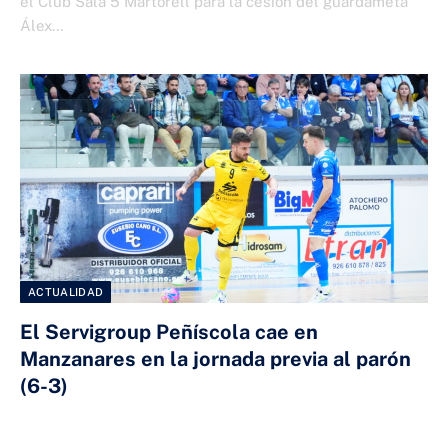
el Club Sala 5 Martorell para la cesión del guardameta
Álex…
ACTUALIDAD
El Servigroup Peñíscola cae en
Manzanares en la jornada previa al parón
(6-3)
10 DE ENERO DE 2026