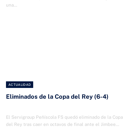
una…
ACTUALIDAD
Eliminados de la Copa del Rey (6-4)
10 DE DICIEMBRE DE 2025
El Servigroup Peñíscola FS quedó eliminado de la Copa
del Rey tras caer en octavos de final ante el Jimbee…