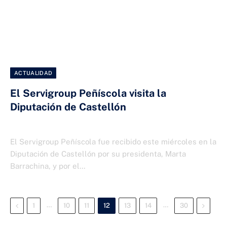
ACTUALIDAD
El Servigroup Peñíscola visita la
Diputación de Castellón
2 DE ABRIL DE 2025
El Servigroup Peñíscola fue recibido este miércoles en la
Diputación de Castellón por su presidenta, Marta
Barrachina, y por el…
Previous
…
…
Next
1
10
11
12
13
14
30