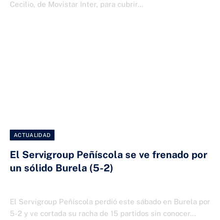
Cecilio, de Movistar Inter, para cubrir…
ACTUALIDAD
El Servigroup Peñíscola se ve frenado por
un sólido Burela (5-2)
6 DE ABRIL DE 2025
El Servigroup Peñíscola perdió este sábado en Burela por
5-2 y ve cortada su racha de 15 partidos sin conocer…