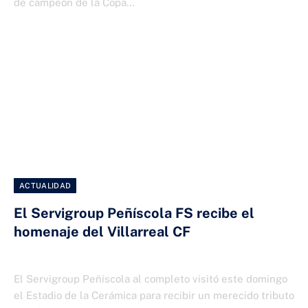
de campeón de la Copa…
ACTUALIDAD
El Servigroup Peñíscola FS recibe el
homenaje del Villarreal CF
6 DE ABRIL DE 2025
El Servigroup Peñíscola al completo visitó este domingo
el Estadio de la Cerámica para recibir un merecido tributo