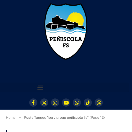
Facebook
X
Instagram
YouTube
WhatsApp
TikTok
Threads
(Twitter)
»
Home
Posts Tagged "servigroup peñíscola fs" (Page 12)